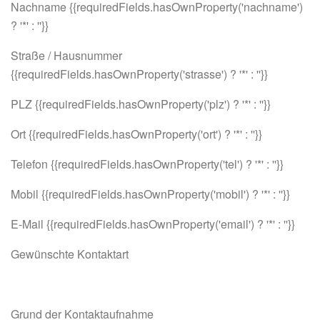
Nachname {{requiredFields.hasOwnProperty('nachname')
? '*' : ''}}
Straße / Hausnummer
{{requiredFields.hasOwnProperty('strasse') ? '*' : ''}}
PLZ {{requiredFields.hasOwnProperty('plz') ? '*' : ''}}
Ort {{requiredFields.hasOwnProperty('ort') ? '*' : ''}}
Telefon {{requiredFields.hasOwnProperty('tel') ? '*' : ''}}
Mobil {{requiredFields.hasOwnProperty('mobil') ? '*' : ''}}
E-Mail {{requiredFields.hasOwnProperty('email') ? '*' : ''}}
Gewünschte Kontaktart
Grund der Kontaktaufnahme