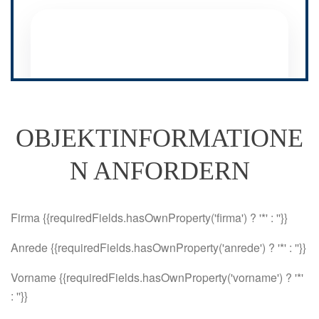
OBJEKTINFORMATIONE
N ANFORDERN
Firma {{requiredFields.hasOwnProperty('firma') ? '*' : ''}}
Anrede {{requiredFields.hasOwnProperty('anrede') ? '*' : ''}}
Vorname {{requiredFields.hasOwnProperty('vorname') ? '*'
: ''}}