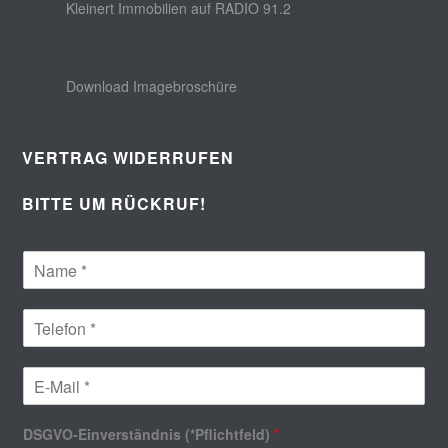
Kleinert Immobilien auf RADIO 91.2
Download Imagebroschüre
VERTRAG WIDERRUFEN
BITTE UM RÜCKRUF!
Ihr Name (*Pflichtfeld)
*
Telefon (*Pflichtfeld)
*
E-Mail (*Pflichtfeld)
*
DSGVO-Einverständnis (*Pflichtfeld)
*