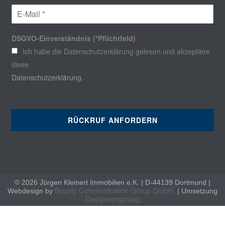
E-Mail (*Pflichtfeld)
*
DSGVO-Einverständnis (*Pflichtfeld)
*
Ich habe die Datenschutzerklärung gelesen und akzeptiere
diese
Datenschutzerklärung.
RÜCKRUF ANFORDERN
Alternative:
© 2026 Jürgen Kleinert Immobilien e.K. | D-44139 Dortmund |
Bounty Communication Group GmbH
Webdesign by
| Umsetzung
Designvorsprung