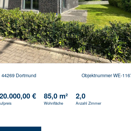
44269 Dortmund
Objektnummer
WE-116
20.000,00 €
85,0 m²
2,0
ufpreis
Wohnfläche
Anzahl Zimmer