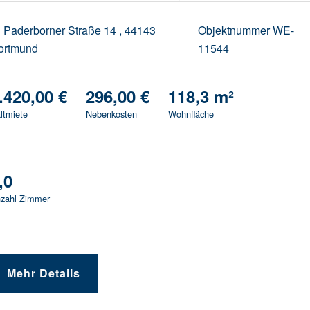
Paderborner Straße 14 ,
44143
Objektnummer
WE-
ortmund
11544
.420,00 €
296,00 €
118,3 m²
ltmiete
Nebenkosten
Wohnfläche
,0
zahl Zimmer
Mehr Details