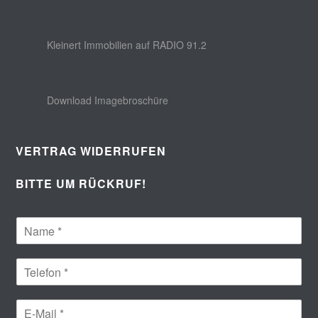
Kleinert Immobilien auf RADIO 91.2
Download Imagebroschüre
VERTRAG WIDERRUFEN
BITTE UM RÜCKRUF!
Ihr Name (*Pflichtfeld)
*
Telefon (*Pflichtfeld)
*
E-Mail (*Pflichtfeld)
*