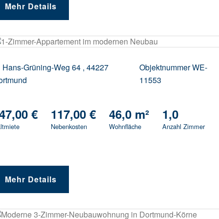
Mehr Details
Hans-Grüning-Weg 64 ,
44227
Objektnummer
WE-
ortmund
11553
47,00 €
117,00 €
46,0 m²
1,0
ltmiete
Nebenkosten
Wohnfläche
Anzahl Zimmer
Mehr Details